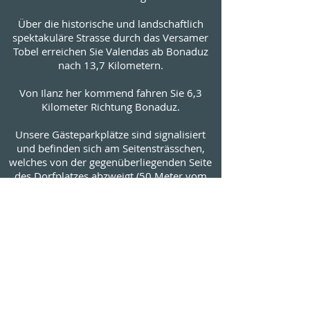
Über die historische und landschaftlich
spektakuläre Strasse durch das Versamer
Tobel erreichen Sie Valendas ab Bonaduz
nach 13,7 Kilometern.
Von Ilanz her kommend fahren Sie 6,3
Kilometer Richtung Bonaduz.
Unsere Gästeparkplätze sind signalisiert
und befinden sich am Seitensträsschen,
welches von der gegenüberliegenden Seite
des Dorfplatzes abzweigt (50 Meter vom
Gasthaus am Brunnen entfernt).
MIT DEM ZUG
Ab Chur mit der Rhätischen Bahn RhB
geniessen Sie während knapp 30 Minuten
eine der schönsten Bahnstrecken der Alpen
und den wohl spektakulärsten Abschnitt
der weltbekannten Glacier-Express-Route.